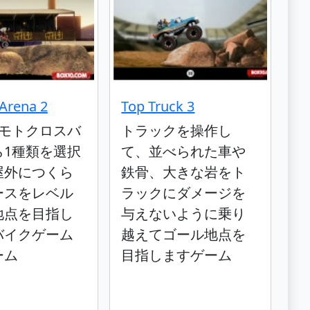
Arena 2
Top Truck 3
のモトクロスバ
トラックを操作し
ら1種類を選択
て、並べられた車や
屋外につくら
鉄骨、大きな岩をト
ースをレベル
ラックにダメージを
地点を目指し
与えないように乗り
バイクゲーム
越えてゴール地点を
ーム
目指しますゲーム