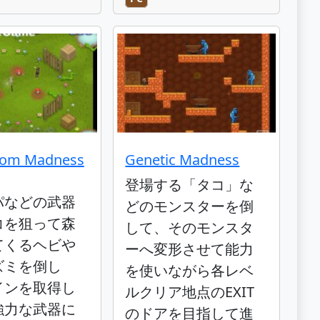
om Madness
Genetic Madness
登場する「タコ」な
パなどの武器
どのモンスターを倒
コを狙って森
して、そのモンスタ
てくるヘビや
ーへ変形させて能力
ズミを倒し
を使いながら各レベ
インを取得し
ルクリア地点のEXIT
強力な武器に
のドアを目指して進