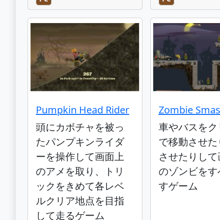
Pumpkin Head Rider
Zombie Smas
頭にカボチャを被っ
車やバスをク
たパンプキンライダ
で移動させた
ーを操作して画面上
させたりして
のアメを取り、トリ
のゾンビをす
ックをきめて各レベ
すゲーム
ルクリア地点を目指
して走るゲーム