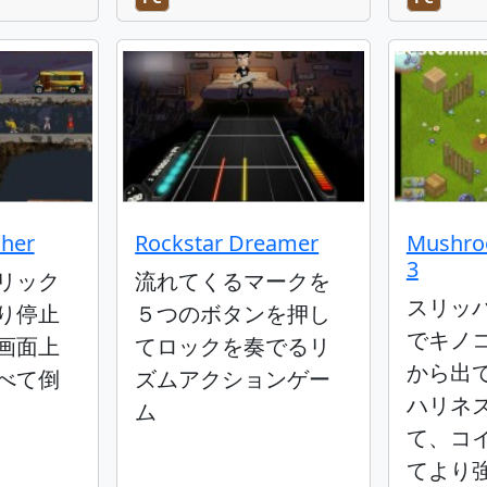
her
Rockstar Dreamer
Mushro
3
リック
流れてくるマークを
スリッ
り停止
５つのボタンを押し
でキノ
画面上
てロックを奏でるリ
から出
べて倒
ズムアクションゲー
ハリネ
ム
て、コ
てより