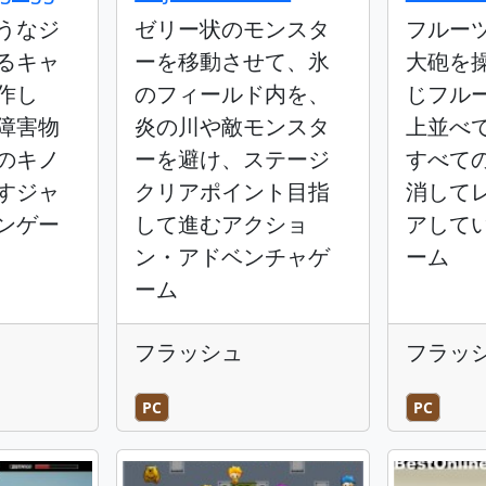
うなジ
ゼリー状のモンスタ
フルー
るキャ
ーを移動させて、氷
大砲を
作し
のフィールド内を、
じフル
障害物
炎の川や敵モンスタ
上並べ
のキノ
ーを避け、ステージ
すべて
すジャ
クリアポイント目指
消して
ンゲー
して進むアクショ
アして
ン・アドベンチャゲ
ーム
ーム
フラッシュ
フラッ
PC
PC