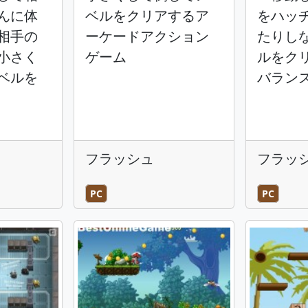
んに体
ベルをクリアするア
をハッ
相手の
ーケードアクション
たりし
小さく
ゲーム
ルをク
ベルを
バラン
フラッシュ
フラッ
PC
PC