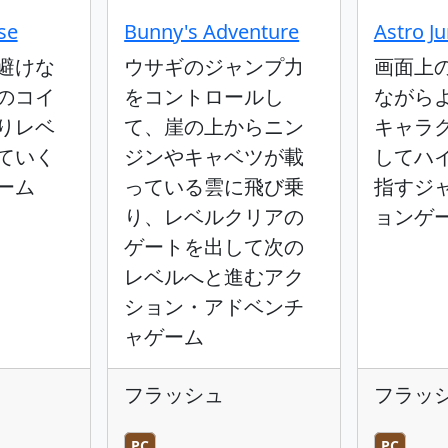
se
Bunny's Adventure
Astro J
避けな
ウサギのジャンプ力
画面上
のコイ
をコントロールし
ながら
りレベ
て、崖の上からニン
キャラ
ていく
ジンやキャベツが載
してハ
ーム
っている雲に飛び乗
指すジ
り、レベルクリアの
ョンゲ
ゲートを出して次の
レベルへと進むアク
ション・アドベンチ
ャゲーム
フラッシュ
フラッ
PC
PC