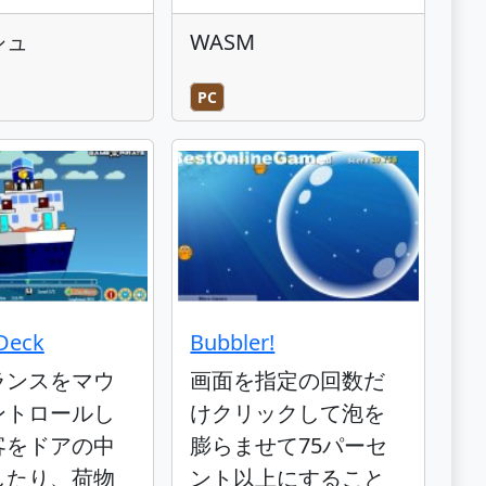
シュ
WASM
PC
Deck
Bubbler!
ランスをマウ
画面を指定の回数だ
ントロールし
けクリックして泡を
客をドアの中
膨らませて75パーセ
したり、荷物
ント以上にすること