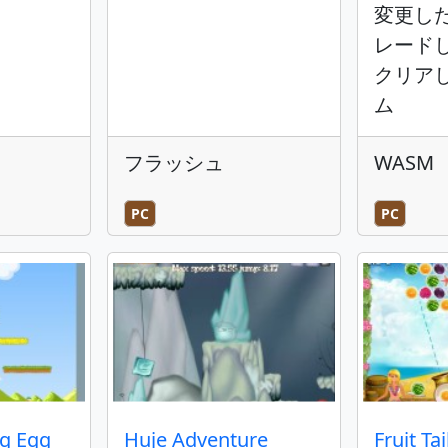
変更し
レード
クリア
ム
フラッシュ
WASM
PC
PC
g Egg
Huje Adventure
Fruit Tai