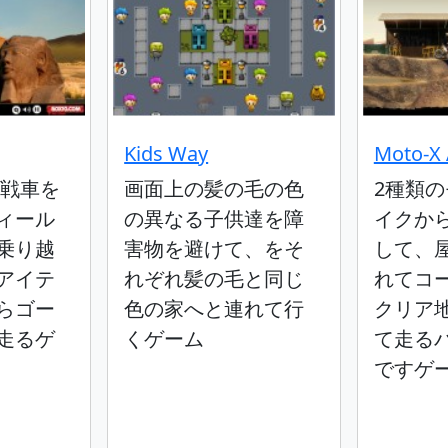
Kids Way
Moto-X 
か戦車を
画面上の髪の毛の色
2種類
ィール
の異なる子供達を障
イクか
乗り越
害物を避けて、をそ
して、
アイテ
れぞれ髪の毛と同じ
れてコ
らゴー
色の家へと連れて行
クリア
走るゲ
くゲーム
て走る
ですゲ