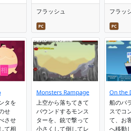
フラッシュ
フラッ
PC
PC
o
Monsters Rampage
On the 
ンタを
上空から落ちてきて
船のバ
のせ
バウンドするモンス
スでコ
べさせ
ターを、銃で撃って
て、お
して相
小さくして倒してレ
へ移動