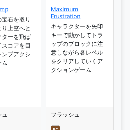
ump
Maximum
Frustration
の宝石を取り
キャラクターを矢印
より上空へと
キーで動かしてトラ
クターを飛ば
ップのブロックに注
イスコアを目
意しながら各レベル
ャンプアクシ
をクリアしていくア
ーム
クションゲーム
シュ
フラッシュ
PC