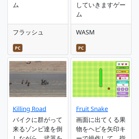
ム
していきますゲー
ム
フラッシュ
WASM
PC
PC
Killing Road
Fruit Snake
バイクに群がって
画面に出てくる果
来るゾンビ達を倒
物をヘビを矢印キ
しながら、武器を
ーで操作して、指