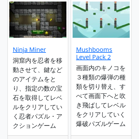
Ninja Miner
Mushbooms
Level Pack 2
洞窟内を忍者を移
画面内のキノコを
動させて、鍵など
３種類の爆弾の種
のアイテムをと
類を切り替え、す
り、指定の数の宝
べて画面下へと吹
石を取得してレベ
き飛ばしてレベル
ルをクリアしてい
をクリアしていく
く忍者パズル・ア
爆破パズルゲーム
クションゲーム