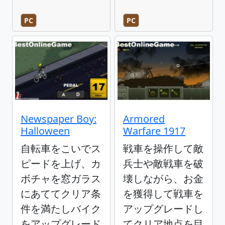
PC
PC
Newspaper Boy:
Armored
Halloween
Warfare 1917
自転車をこいでス
戦車を操作して敵
ピードを上げ、カ
兵士や敵戦車を破
ボチャを窓ガラス
壊しながら、お金
にあててクリア条
を獲得して戦車を
件を満たしバイク
アップグレードし
をアップグレード
てクリア地点を目