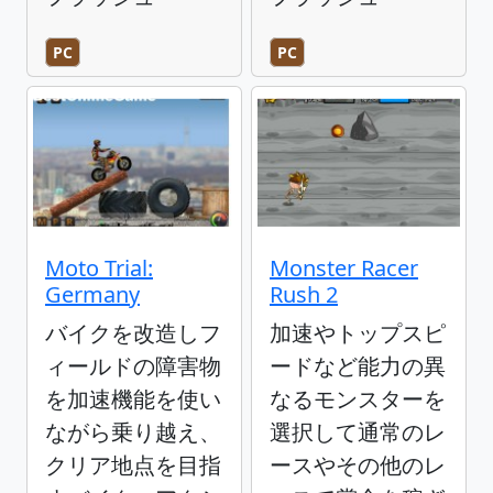
PC
PC
Moto Trial:
Monster Racer
Germany
Rush 2
バイクを改造しフ
加速やトップスピ
ィールドの障害物
ードなど能力の異
を加速機能を使い
なるモンスターを
ながら乗り越え、
選択して通常のレ
クリア地点を目指
ースやその他のレ