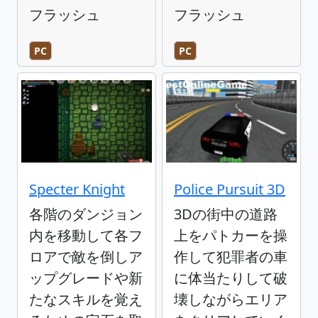
フラッシュ
フラッシュ
PC
PC
Specter Knight
Police Pursuit 3D
各階のダンジョン
3Dの街中の道路
内を移動して各フ
上をパトカーを操
ロアで敵を倒しア
作して犯罪者の車
ップグレードや新
に体当たりして破
たなスキルを覚え
壊しながらエリア