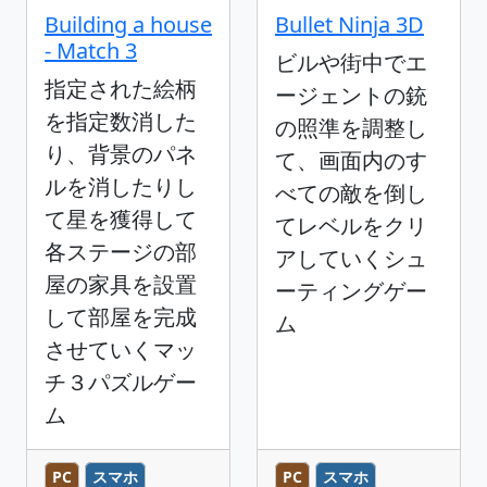
Building a house
Bullet Ninja 3D
- Match 3
ビルや街中でエ
指定された絵柄
ージェントの銃
を指定数消した
の照準を調整し
り、背景のパネ
て、画面内のす
ルを消したりし
べての敵を倒し
て星を獲得して
てレベルをクリ
各ステージの部
アしていくシュ
屋の家具を設置
ーティングゲー
して部屋を完成
ム
させていくマッ
チ３パズルゲー
ム
PC
スマホ
PC
スマホ