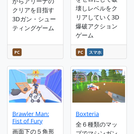
がらアリーナの
壊しレベルをク
クリアを目指す
リアしていく3D
3Dガン・シュー
爆破アクション
ティングゲーム
ゲーム
PC
PC
スマホ
Brawler Man:
Boxteria
Fist of Fury
全６種類のマッ
画面下の５角形
プでマシンガン