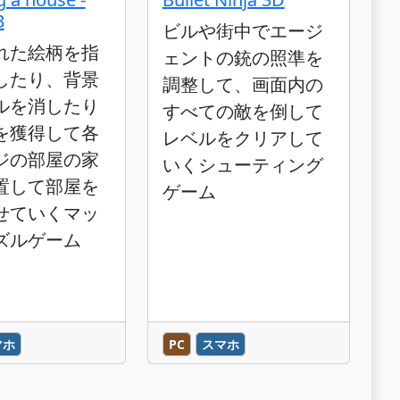
3
ビルや街中でエージ
れた絵柄を指
ェントの銃の照準を
したり、背景
調整して、画面内の
ルを消したり
すべての敵を倒して
を獲得して各
レベルをクリアして
ジの部屋の家
いくシューティング
置して部屋を
ゲーム
せていくマッ
ズルゲーム
マホ
PC
スマホ