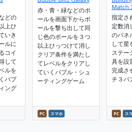
Match 
赤・青・緑などのボ
などの
指定さ
ールを画面下からボ
以上ひ
定数消
ールを撃ち出して同
ていき
のパネ
じ色のボールを３つ
ールに
して星
以上ひっつけて消し
るコイ
ステー
クリア条件を満たし
得して
具を設
てレベルをクリアし
ベルを
完成さ
ていくバブル・シュ
くバブ
チ３パ
ーティングゲーム
ィング
PC
スマホ
PC
ス