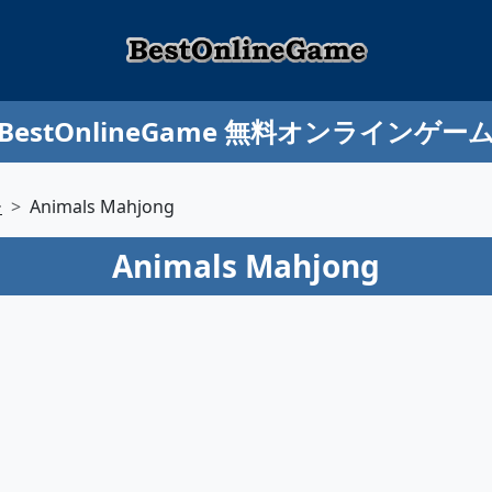
BestOnlineGame 無料オンラインゲー
ー
Animals Mahjong
Animals Mahjong