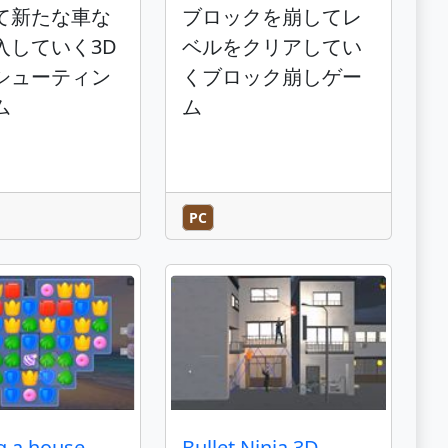
て新たな車な
ブロックを崩してレ
入していく3D
ベルをクリアしてい
シューティン
くブロック崩しゲー
ム
ム
PC
g a house -
Bullet Ninja 3D