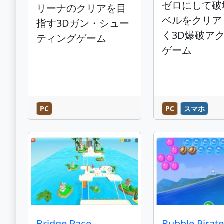
ゼロにして破
リーナのクリアを目
ベルをクリア
指す3Dガン・シュー
く3D爆破ア
ティングゲーム
ゲーム
PC
PC
スマホ
Bridge Race
Bubble Pirat