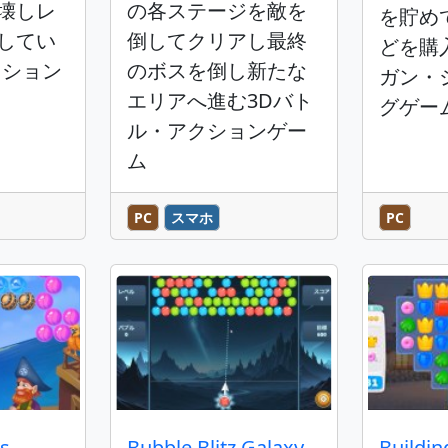
壊しレ
の各ステージを敵を
を貯め
してい
倒してクリアし最終
どを購
クション
のボスを倒し新たな
ガン・
エリアへ進む3Dバト
グゲー
ル・アクションゲー
ム
PC
スマホ
PC
es
Bubble Blitz Galaxy
Buildin