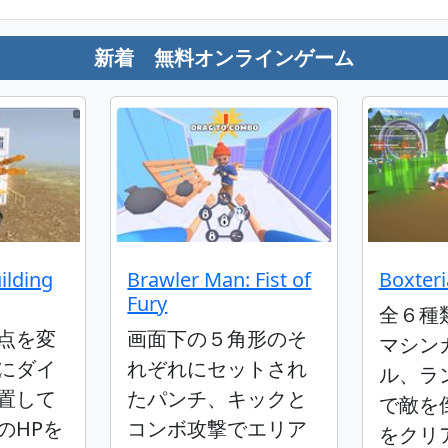
新着 無料オンラインゲーム
ilding
Brawler Man: Fist of
Boxteri
Fury
全６種
点を変
画面下の５角形のそ
マシン
にダイ
れぞれにセットされ
ル、ラ
置して
たパンチ、キックと
で敵を
のHPを
コンボ攻撃でエリア
をクリ