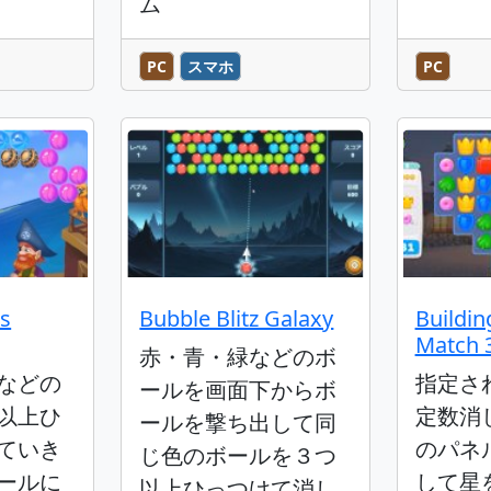
ム
PC
スマホ
PC
es
Bubble Blitz Galaxy
Buildin
Match 
赤・青・緑などのボ
などの
指定さ
ールを画面下からボ
以上ひ
定数消
ールを撃ち出して同
ていき
のパネ
じ色のボールを３つ
ールに
して星
以上ひっつけて消し