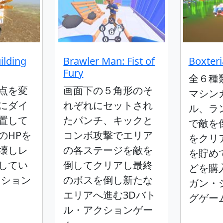
ilding
Brawler Man: Fist of
Boxteri
Fury
全６種
点を変
画面下の５角形のそ
マシン
にダイ
れぞれにセットされ
ル、ラ
置して
たパンチ、キックと
で敵を
のHPを
コンボ攻撃でエリア
をクリ
壊しレ
の各ステージを敵を
を貯め
してい
倒してクリアし最終
どを購
クション
のボスを倒し新たな
ガン・
エリアへ進む3Dバト
グゲー
ル・アクションゲー