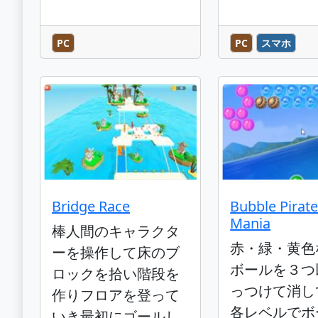
PC
PC
スマホ
Bridge Race
Bubble Pirat
Mania
棒人間のキャラクタ
赤・緑・黄色
ーを操作して床のブ
ボールを３つ
ロックを拾い階段を
っつけて消し
作りフロアを登って
各レベルでボ
いき最初にゴールし