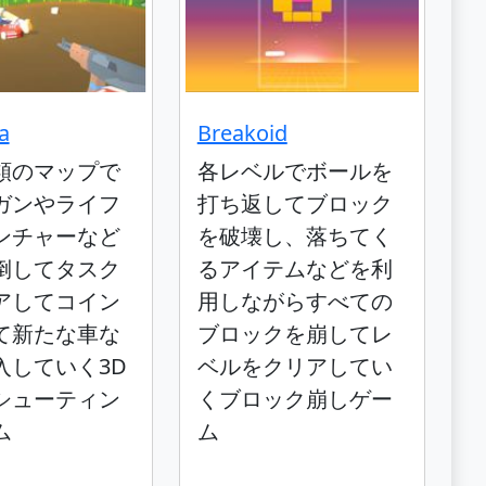
a
Breakoid
類のマップで
各レベルでボールを
ガンやライフ
打ち返してブロック
ンチャーなど
を破壊し、落ちてく
倒してタスク
るアイテムなどを利
アしてコイン
用しながらすべての
て新たな車な
ブロックを崩してレ
入していく3D
ベルをクリアしてい
シューティン
くブロック崩しゲー
ム
ム