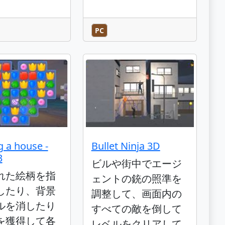
PC
g a house -
Bullet Ninja 3D
3
ビルや街中でエージ
れた絵柄を指
ェントの銃の照準を
したり、背景
調整して、画面内の
ルを消したり
すべての敵を倒して
を獲得して各
レベルをクリアして