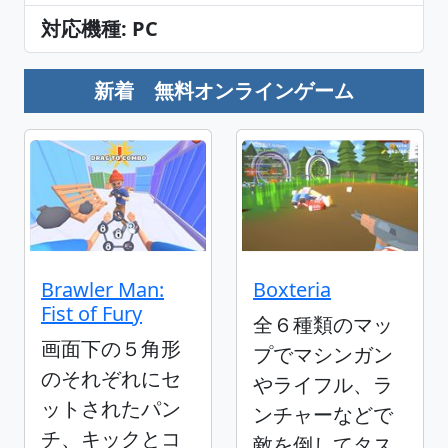
対応機種: PC
新着 無料オンラインゲーム
Brawler Man:
Boxteria
Fist of Fury
全６種類のマッ
画面下の５角形
プでマシンガン
のそれぞれにセ
やライフル、ラ
ットされたパン
ンチャーなどで
チ、キックとコ
敵を倒してタス