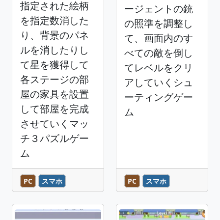
指定された絵柄
ージェントの銃
を指定数消した
の照準を調整し
り、背景のパネ
て、画面内のす
ルを消したりし
べての敵を倒し
て星を獲得して
てレベルをクリ
各ステージの部
アしていくシュ
屋の家具を設置
ーティングゲー
して部屋を完成
ム
させていくマッ
チ３パズルゲー
ム
PC
スマホ
PC
スマホ