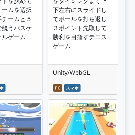
ートを決めて
をタイミングよく上
チームを選択
下左右にスライドし
手チームと５
てボールを打ち返し
で競うバスケ
３ポイント先取して
ールゲーム
勝利を目指すテニス
ゲーム
Unity/WebGL
ホ
PC
スマホ