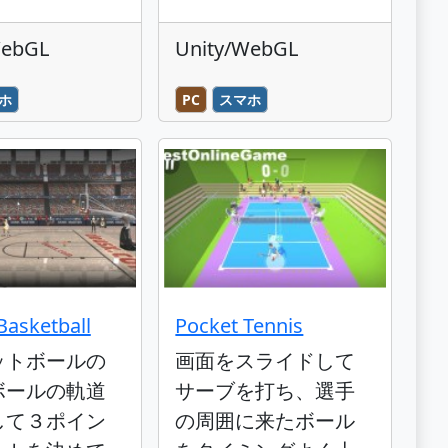
WebGL
Unity/WebGL
ホ
PC
スマホ
Basketball
Pocket Tennis
ットボールの
画面をスライドして
ボールの軌道
サーブを打ち、選手
して３ポイン
の周囲に来たボール