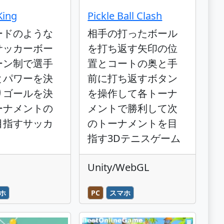
King
Pickle Ball Clash
ードのような
相手の打ったボール
サッカーボー
を打ち返す矢印の位
ーン制で選手
置とコートの奥と手
とパワーを決
前に打ち返すボタン
りゴールを決
を操作して各トーナ
ーナメントの
メントで勝利して次
目指すサッカ
のトーナメントを目
指す3Dテニスゲーム
Unity/WebGL
ホ
PC
スマホ