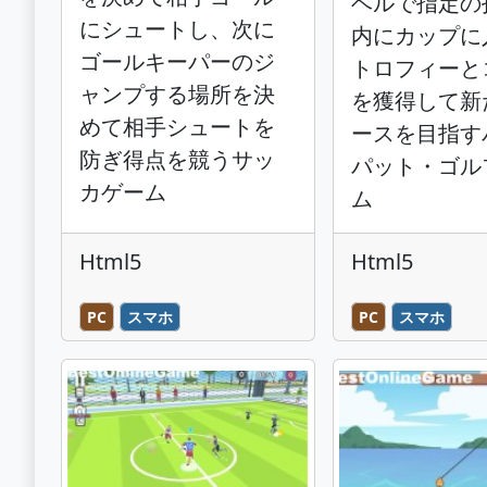
ベルで指定の
にシュートし、次に
内にカップに
ゴールキーパーのジ
トロフィーと
ャンプする場所を決
を獲得して新
めて相手シュートを
ースを目指す
防ぎ得点を競うサッ
パット・ゴル
カゲーム
ム
Html5
Html5
PC
スマホ
PC
スマホ