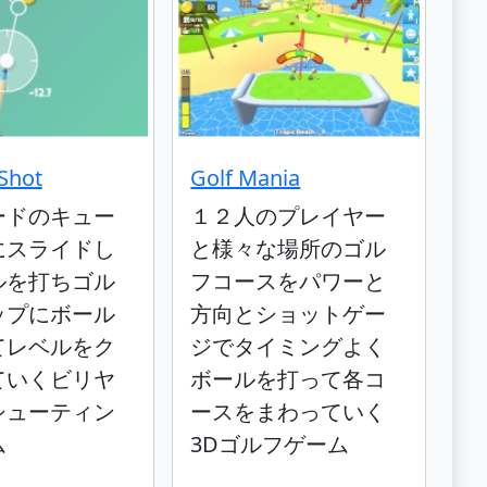
 Shot
Golf Mania
ードのキュー
１２人のプレイヤー
にスライドし
と様々な場所のゴル
ルを打ちゴル
フコースをパワーと
ップにボール
方向とショットゲー
てレベルをク
ジでタイミングよく
ていくビリヤ
ボールを打って各コ
シューティン
ースをまわっていく
ム
3Dゴルフゲーム