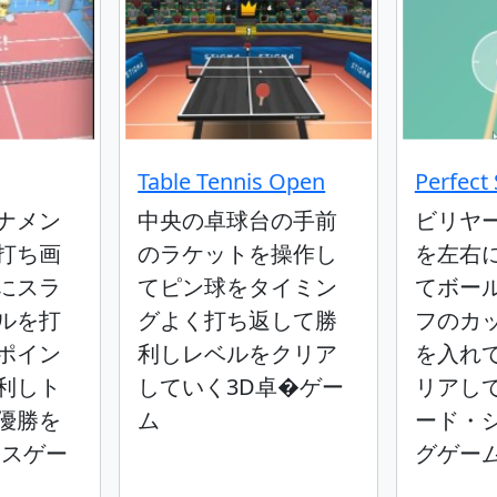
Table Tennis Open
Perfect
ナメン
中央の卓球台の手前
ビリヤ
打ち画
のラケットを操作し
を左右
にスラ
てピン球をタイミン
てボー
ルを打
グよく打ち返して勝
フのカ
ポイン
利しレベルをクリア
を入れ
利しト
していく3D卓�ゲー
リアし
優勝を
ム
ード・
ニスゲー
グゲー