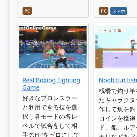
PC
PC
スマホ
Real Boxing Fighting
Noob fun fis
Game
桟橋で釣り竿
好きなプロレスラー
たキャラクタ
と利用できる技を選
作して魚を釣
択し各モードの各レ
コインを獲得
ベルで試合をして相
ド、船、ルア
手のHPをゼロにして
モリなどをア