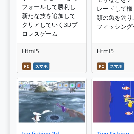
フォールして勝利し
レードして様
新たな技を追加して
類の魚を釣り
クリアしていく3Dプ
フィッシング
ロレスゲーム
Html5
Html5
PC
スマホ
PC
スマホ
Ice fishing 3d
Tiny Fishing