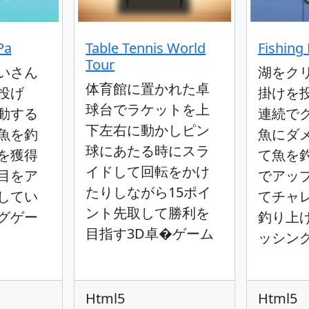
Pa
Table Tennis World
Fishing 
Tour
いさん
湖をク
体育館に置かれた卓
投げ
掛けを
球台でラケットを上
動する
連続で
下左右に動かしピン
魚を釣
魚にダ
球にあたる時にスラ
を獲得
て魚を
イドして回転をかけ
目をア
でアッ
たりしながら15ポイ
してい
てチャ
ント先取して勝利を
グゲー
釣り上
目指す3D卓�ゲーム
ッシン
Html5
Html5