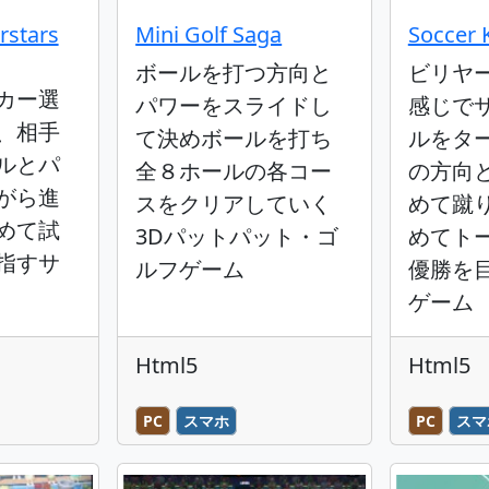
rstars
Mini Golf Saga
Soccer 
ボールを打つ方向と
ビリヤ
カー選
パワーをスライドし
感じで
、相手
て決めボールを打ち
ルをタ
ルとパ
全８ホールの各コー
の方向
がら進
スをクリアしていく
めて蹴
めて試
3Dパットパット・ゴ
めてト
指すサ
ルフゲーム
優勝を
ゲーム
Html5
Html5
PC
スマホ
PC
スマ