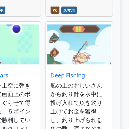
ホ
PC
スマホ
ars
Deep Fishing
を上空に弾き
船の上のおじいさん
て画面上のボ
から釣り針を水中に
くぐらせて得
投げ入れて魚を釣り
れ、５ポイン
上げてお金を獲得
で勝利してい
し、釣り上げられる
ルをクリアし
魚の数、深さなどを