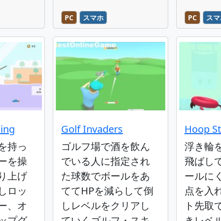
PC
スマホ
PC
スマ
hing
Golf Invaders
Hoop St
を持っ
ゴルフ場で酒を飲ん
浮き輪
ーを操
でいる人に指定され
飛ばし
り上げ
た球数でボールをあ
ールに
しロッ
ててHPを減らして倒
点を入
ー、オ
しレベルをクリアし
ト先取
ップグ
ていくゴルフ・スキ
きレベ