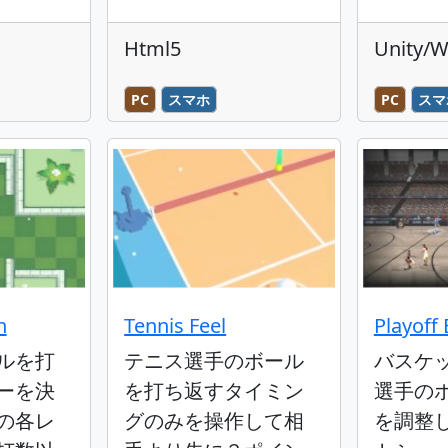
Html5
Unity/
PC
スマホ
PC
スマ
h
Tennis Feel
Playoff 
ルを打
テニス選手のボール
バスケ
ーを決
を打ち返すタイミン
選手の
の各レ
グのみを操作して相
を調整