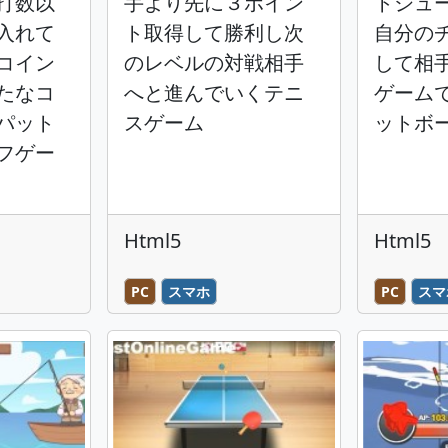
打数以
手より先に３ポイン
トシュ
入れて
ト取得して勝利し次
自分の
コイン
のレベルの対戦相手
して相
たなコ
へと進んでいくテニ
ゲーム
パット
スゲーム
ットボ
フゲー
Html5
Html5
PC
スマホ
PC
スマ