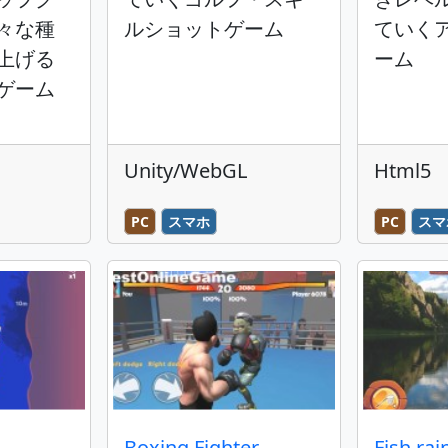
々な種
ルショットゲーム
ていく
上げる
ーム
ゲーム
Unity/WebGL
Html5
PC
スマホ
PC
スマ
Boxing Fighter
Fish rai