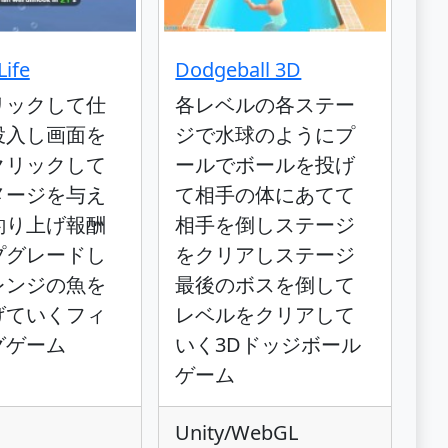
Life
Dodgeball 3D
リックして仕
各レベルの各ステー
投入し画面を
ジで水球のようにプ
クリックして
ールでボールを投げ
メージを与え
て相手の体にあてて
釣り上げ報酬
相手を倒しステージ
プグレードし
をクリアしステージ
レンジの魚を
最後のボスを倒して
げていくフィ
レベルをクリアして
グゲーム
いく3Dドッジボール
ゲーム
Unity/WebGL