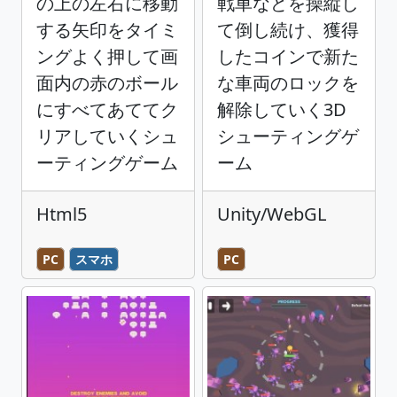
の上の左右に移動
戦車などを操縦し
する矢印をタイミ
て倒し続け、獲得
ングよく押して画
したコインで新た
面内の赤のボール
な車両のロックを
にすべてあててク
解除していく3D
リアしていくシュ
シューティングゲ
ーティングゲーム
ーム
Html5
Unity/WebGL
PC
スマホ
PC