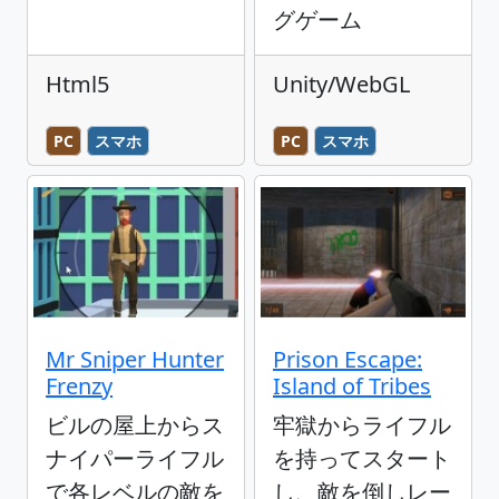
グゲーム
Html5
Unity/WebGL
PC
スマホ
PC
スマホ
Mr Sniper Hunter
Prison Escape:
Frenzy
Island of Tribes
ビルの屋上からス
牢獄からライフル
ナイパーライフル
を持ってスタート
で各レベルの敵を
し、敵を倒しレー