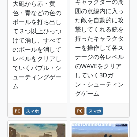
キャラクターの周
大砲から赤・黄
囲の点線内に入っ
色・青などの色の
た敵を自動的に攻
ボールを打ち出し
撃してくれる銃を
て３つ以上ひっつ
持ったキャラクタ
けて消し、すべて
ーを操作して各ス
のボールを消して
テージの各レベル
レベルをクリアし
のWAVEをクリア
ていくバブル・シ
していく3Dガ
ューティングゲー
ン・シューティン
ム
グゲーム
PC
スマホ
PC
スマホ