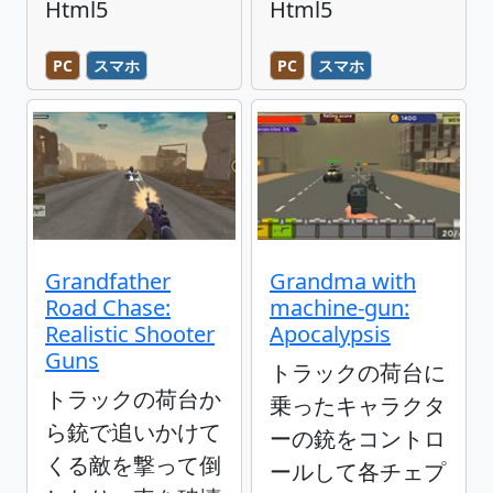
Html5
Html5
PC
スマホ
PC
スマホ
Grandfather
Grandma with
Road Chase:
machine-gun:
Realistic Shooter
Apocalypsis
Guns
トラックの荷台に
トラックの荷台か
乗ったキャラクタ
ら銃で追いかけて
ーの銃をコントロ
くる敵を撃って倒
ールして各チェプ