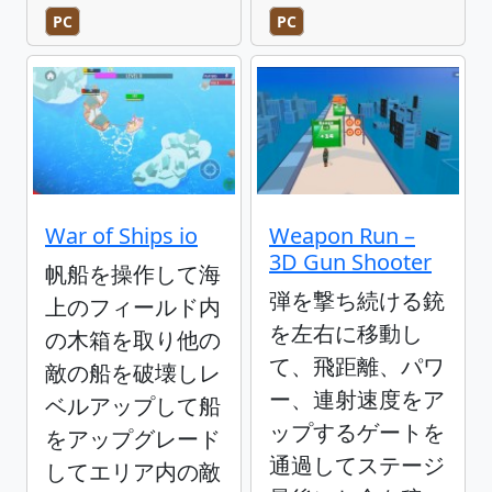
PC
PC
War of Ships io
Weapon Run –
3D Gun Shooter
帆船を操作して海
弾を撃ち続ける銃
上のフィールド内
を左右に移動し
の木箱を取り他の
て、飛距離、パワ
敵の船を破壊しレ
ー、連射速度をア
ベルアップして船
ップするゲートを
をアップグレード
通過してステージ
してエリア内の敵