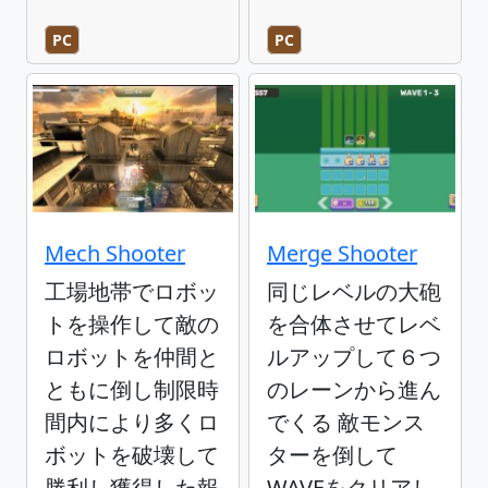
PC
PC
Mech Shooter
Merge Shooter
工場地帯でロボッ
同じレベルの大砲
トを操作して敵の
を合体させてレベ
ロボットを仲間と
ルアップして６つ
ともに倒し制限時
のレーンから進ん
間内により多くロ
でくる 敵モンス
ボットを破壊して
ターを倒して
勝利し獲得した報
WAVEをクリアし