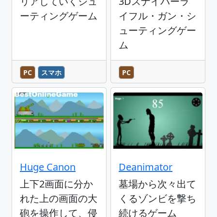
リアしていくシュ
3Dスナイパーラ
ーティングゲーム
イフル・ガン・シ
ューティングゲー
ム
PC
スマホ
PC
Huge Canon
Deanimator
上下2画面に分か
墓場から次々出て
れた上の画面の大
くるゾンビを撃ち
砲を操作して、侵
続けるゲーム