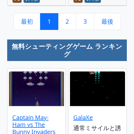
最初
1
2
3
最後
無料シューティングゲーム ランキン
グ
Captain May-
GalaXe
Ham vs The
通常ミサイルと誘
Bunny Invaders