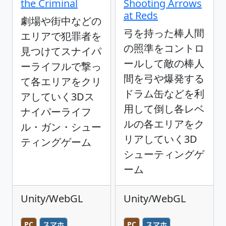
the Criminal
Shooting Arrows
at Reds
劇場や街中などの
弓を持った棒人間
エリアで犯罪者を
の照準をコントロ
見つけてスナイパ
ールして敵の棒人
ーライフルで撃っ
間を弓や爆発する
て各エリアをクリ
ドラム缶などを利
アしていく3Dス
用して倒し各レベ
ナイパーライフ
ルの各エリアをク
ル・ガン・シュー
リアしていく3D
ティングゲーム
シューティングゲ
ーム
Unity/WebGL
Unity/WebGL
PC
スマホ
PC
スマホ