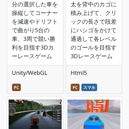
分の選択した車を
太を背中のカゴに
操縦してコーナー
積み上げて、クリ
を減速やドリフト
ックの長さで段差
で曲がり5台の
にハシゴをかけて
車、3周で競い勝
通過して各レベル
利を目指す3Dカ
のゴールを目指す
ーレースゲーム
3Dレースゲーム
Unity/WebGL
Html5
PC
PC
スマホ