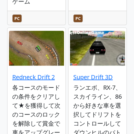
ゲーム
PC
PC
Redneck Drift 2
Super Drift 3D
各コースのモード
ランエボ、RX-7、
の条件をクリアし
スカイライン、86
て★を獲得して次
から好きな車を選
のコースのロック
択してドリフトを
を解除して賞金で
コントロールして
車をアップグレー
ダウンヒルのバト