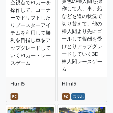
黄色の棒人間を操
空視点でF1カーを
作して人、車、船
操作して、コーナ
などを道の状況で
ーでドリフトした
切り替えて、他の
りブースターアイ
棒人間より先にゴ
テムを利用して勝
ールして報酬を受
利を目指し車をア
けとりアップグレ
ップグレードして
ードしていく3D
いくF1カー・レー
棒人間レースゲー
スゲーム
ム
Html5
Html5
PC
PC
スマホ