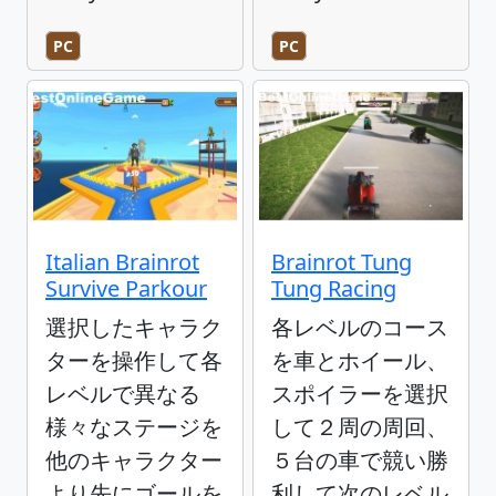
PC
PC
Italian Brainrot
Brainrot Tung
Survive Parkour
Tung Racing
選択したキャラク
各レベルのコース
ターを操作して各
を車とホイール、
レベルで異なる
スポイラーを選択
様々なステージを
して２周の周回、
他のキャラクター
５台の車で競い勝
より先にゴールを
利して次のレベル