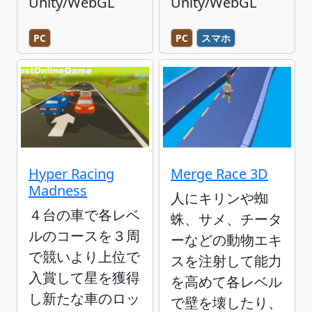
Unity/WebGL
Unity/WebGL
PC
PC
スマホ
Hyper Racing
Merge Race 3D
Madness
人にキリンや蜘
４台の車で各レベ
蛛、サメ、チータ
ルのコースを３周
ーなどの動物エキ
で競いより上位で
スを注射して能力
入賞して星を獲得
を高めて各レベル
し新たな車のロッ
で壁を壊したり、