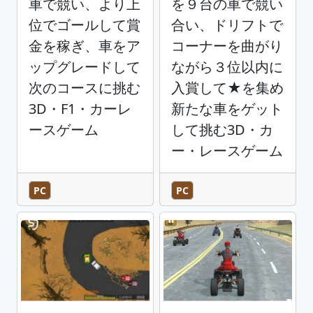
車で競い、より上
を９台の車で競い
位でゴールして賞
合い、ドリフトで
金を稼ぎ、車をア
コーナーを曲がり
ップグレードして
ながら３位以内に
次のコースに挑む
入賞して★を集め
3D・F1・カーレ
新たな車をゲット
ースゲーム
して挑む3D・カ
ー・レースゲーム
PC
PC