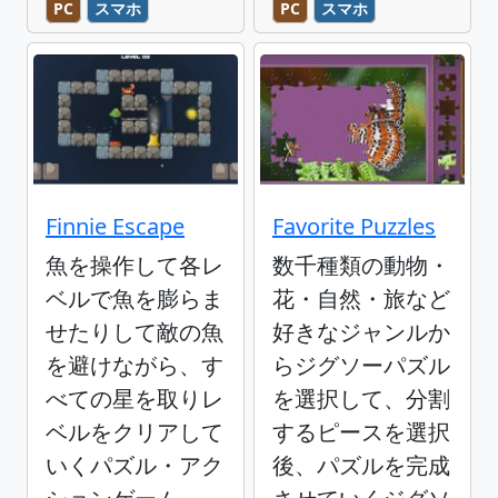
PC
スマホ
PC
スマホ
Finnie Escape
Favorite Puzzles
魚を操作して各レ
数千種類の動物・
ベルで魚を膨らま
花・自然・旅など
せたりして敵の魚
好きなジャンルか
を避けながら、す
らジグソーパズル
べての星を取りレ
を選択して、分割
ベルをクリアして
するピースを選択
いくパズル・アク
後、パズルを完成