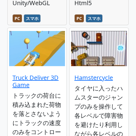
Unity/WebGL
Html5
PC
スマホ
PC
スマホ
Truck Deliver 3D
Hamstercycle
Game
タイヤに入ったハ
トラックの荷台に
ムスターのジャン
積み込まれた荷物
プのみを操作して
を落とさないよう
各レベルで障害物
にトラックの速度
を避けたり利用し
のみをコントロー
ながら各レベルの