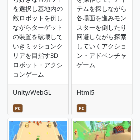
を選択し基地内の
テムを探しながら
敵ロボットを倒し
各場面を進みモン
ながらターゲット
スターを倒したり
の装置を破壊して
回避しながら探索
いきミッションク
していくアクショ
リアを目指す3D
ン・アドベンチャ
ロボット・アクシ
ゲーム
ョンゲーム
Unity/WebGL
Html5
PC
PC