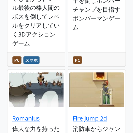
手を倒しボンバー
ル最後の棒人間の
チャンプを目指す
ボスを倒してレベ
ボンバーマンゲー
ルをクリアしてい
ム
く3Dアクション
ゲーム
PC
スマホ
PC
Romanius
Fire Jump 2d
偉大な力を持った
消防車からジャン