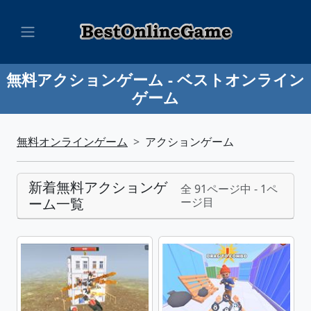
無料アクションゲーム - ベストオンライン
ゲーム
無料オンラインゲーム
アクションゲーム
新着無料アクションゲ
全 91ページ中 - 1ペ
ーム一覧
ージ目