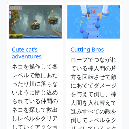
Cute cat's
Cutting Bros
adventures
ロープでつながれ
ネコを操作して各
ている棒人間の片
レベルで敵にあた
方を回転させて敵
ったり川に落ちな
にあててダメージ
いように閉じ込め
を与えて倒し、棒
られている仲間の
人間を入れ替えて
ネコを探して救出
進みすべての敵を
しレベルをクリア
倒してレベルをク
していくアクショ
リアしていくアク