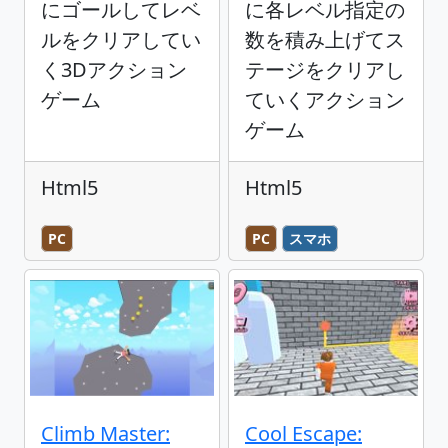
にゴールしてレベ
に各レベル指定の
ルをクリアしてい
数を積み上げてス
く3Dアクション
テージをクリアし
ゲーム
ていくアクション
ゲーム
Html5
Html5
PC
PC
スマホ
Climb Master:
Cool Escape: