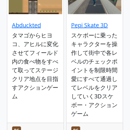
Abduckted
Pepi Skate 3D
タマゴからヒヨ
スケボーに乗った
コ、アヒルに変化
キャラクターを操
させてフィールド
作して街中で各レ
内の食べ物をすべ
ベルのチェックポ
て取ってステージ
イントを制限時間
クリア地点を目指
愛にすべて通過し
すアクションゲー
てレベルをクリア
ム
していく3Dスケ
ボー・アクション
ゲーム