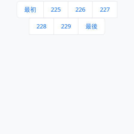
最初
225
226
227
228
229
最後