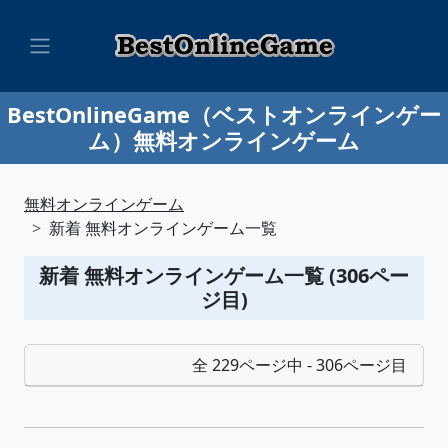
BestOnlineGame（ベストオンラインゲー
ム）無料オンラインゲーム
無料オンラインゲーム
新着 無料オンラインゲーム一覧
新着 無料オンラインゲーム一覧 (306ペー
ジ目)
全 229ページ中 - 306ページ目