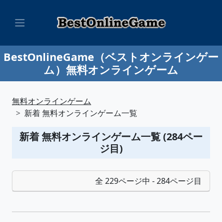
BestOnlineGame（ベストオンラインゲー
ム）無料オンラインゲーム
無料オンラインゲーム
新着 無料オンラインゲーム一覧
新着 無料オンラインゲーム一覧 (284ペー
ジ目)
全 229ページ中 - 284ページ目