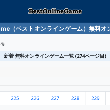
ineGame（ベストオンラインゲーム）無料
一覧
新着 無料オンラインゲーム一覧 (274ページ目)
225
226
227
228
229